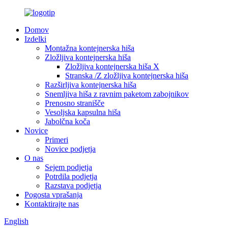
Domov
Izdelki
Montažna kontejnerska hiša
Zložljiva kontejnerska hiša
Zložljiva kontejnerska hiša X
Stranska /Z zložljiva kontejnerska hiša
Razširljiva kontejnerska hiša
Snemljiva hiša z ravnim paketom zabojnikov
Prenosno stranišče
Vesoljska kapsulna hiša
Jabolčna koča
Novice
Primeri
Novice podjetja
O nas
Sejem podjetja
Potrdila podjetja
Razstava podjetja
Pogosta vprašanja
Kontaktirajte nas
English