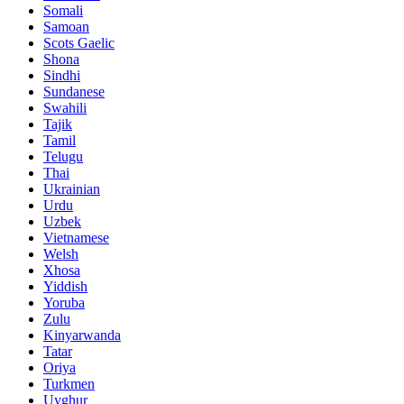
Somali
Samoan
Scots Gaelic
Shona
Sindhi
Sundanese
Swahili
Tajik
Tamil
Telugu
Thai
Ukrainian
Urdu
Uzbek
Vietnamese
Welsh
Xhosa
Yiddish
Yoruba
Zulu
Kinyarwanda
Tatar
Oriya
Turkmen
Uyghur