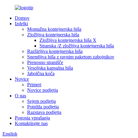
Domov
Izdelki
Montažna kontejnerska hiša
Zložljiva kontejnerska hiša
Zložljiva kontejnerska hiša X
Stranska /Z zložljiva kontejnerska hiša
Razširljiva kontejnerska hiša
Snemljiva hiša z ravnim paketom zabojnikov
Prenosno stranišče
Vesoljska kapsulna hiša
Jabolčna koča
Novice
Primeri
Novice podjetja
O nas
Sejem podjetja
Potrdila podjetja
Razstava podjetja
Pogosta vprašanja
Kontaktirajte nas
English