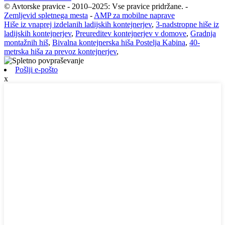
© Avtorske pravice - 2010–2025: Vse pravice pridržane.
-
Zemljevid spletnega mesta
-
AMP za mobilne naprave
Hiše iz vnaprej izdelanih ladijskih kontejnerjev
,
3-nadstropne hiše iz
ladijskih kontejnerjev
,
Preureditev kontejnerjev v domove
,
Gradnja
montažnih hiš
,
Bivalna kontejnerska hiša Postelja Kabina
,
40-
metrska hiša za prevoz kontejnerjev
,
Pošlji e-pošto
x